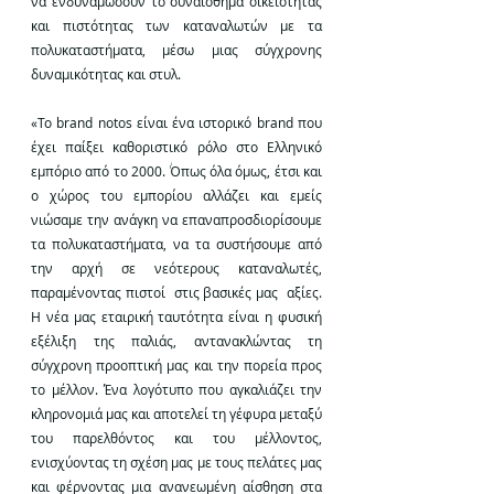
να ενδυναμώσουν το συναίσθημα οικειότητας 
και πιστότητας των καταναλωτών με τα 
πολυκαταστήματα, μέσω μιας σύγχρονης 
δυναμικότητας και στυλ.
«
Το brand notos είναι ένα ιστορικό brand που 
έχει παίξει καθοριστικό ρόλο στο Ελληνικό  
εμπόριο από το 2000. Όπως όλα όμως, έτσι και 
ο χώρος του εμπορίου αλλάζει και εμείς 
νιώσαμε την ανάγκη να 
επαναπροσδιορίσουμε 
τα πολυκαταστήματα, να τα συστήσουμε από 
την αρχή σε νεότερους καταναλωτές, 
παραμένοντας πιστοί  στις βασικές μας  αξίες. 
Η νέα μας εταιρική ταυτότητα είναι η φυσική 
εξέλιξη της παλιάς, αντανακλώντας τη 
σύγχρονη προοπτική μας και την πορεία προς 
το μέλλον. Ένα λογότυπο που αγκαλιάζει την 
κληρονομιά μας και αποτελεί τη γέφυρα μεταξύ 
του παρελθόντος και του μέλλοντος, 
ενισχύοντας τη σχέση μας με τους πελάτες μας 
και φέρνοντας μια ανανεωμένη αίσθηση στα 