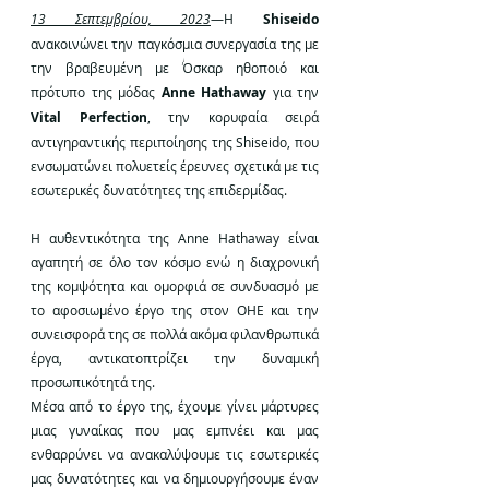
13 Σεπτεμβρίου, 2023
―Η 
Shiseido 
ανακοινώνει την παγκόσμια συνεργασία της με 
την βραβευμένη με Όσκαρ ηθοποιό και 
πρότυπο της μόδας 
Anne Hathaway
 για την 
Vital Perfection
, την κορυφαία σειρά 
αντιγηραντικής περιποίησης της Shiseido, που 
ενσωματώνει πολυετείς έρευνες σχετικά με τις 
εσωτερικές δυνατότητες της επιδερμίδας.  
Η αυθεντικότητα της Anne Hathaway είναι 
αγαπητή σε όλο τον κόσμο ενώ η διαχρονική 
της κομψότητα και ομορφιά σε συνδυασμό με 
το αφοσιωμένο έργο της στον ΟΗΕ και την 
συνεισφορά της σε πολλά ακόμα φιλανθρωπικά 
έργα, αντικατοπτρίζει την δυναμική 
προσωπικότητά της. 
Μέσα από το έργο της, έχουμε γίνει μάρτυρες 
μιας γυναίκας που μας εμπνέει και μας 
ενθαρρύνει να ανακαλύψουμε τις εσωτερικές 
μας δυνατότητες και να δημιουργήσουμε έναν 