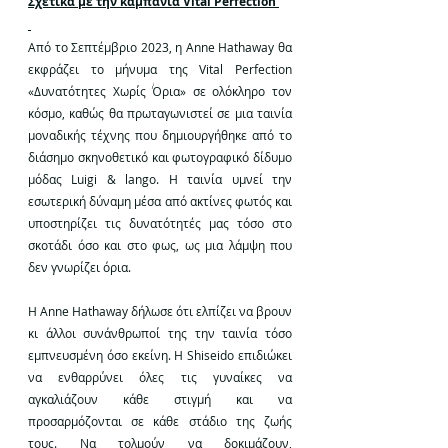
Σχετικά με την καμπάνια Vital Perfection 
Από το Σεπτέμβριο 2023, η Αnne Hathaway θα 
εκφράζει το μήνυμα της Vital Perfection 
«Δυνατότητες Χωρίς Όρια» σε ολόκληρο τον 
κόσμο, καθώς θα πρωταγωνιστεί σε μια ταινία 
μοναδικής τέχνης που δημιουργήθηκε από το 
διάσημο σκηνοθετικό και φωτογραφικό δίδυμο 
μόδας Luigi & lango. H ταινία υμνεί την 
εσωτερική δύναμη μέσα από ακτίνες φωτός και 
υποστηρίζει τις δυνατότητές μας τόσο στο 
σκοτάδι όσο και στο φως, ως μια λάμψη που 
δεν γνωρίζει όρια.
Η Αnne Ηathaway δήλωσε ότι ελπίζει να βρουν 
κι άλλοι συνάνθρωποί της την ταινία τόσο 
εμπνευσμένη όσο εκείνη.
 Η Shiseido επιδιώκει 
να ενθαρρύνει όλες τις γυναίκες να 
αγκαλιάζουν κάθε στιγμή και να 
προσαρμόζονται σε κάθε στάδιο της ζωής 
τους. Να τολμούν να δοκιμάζουν, 