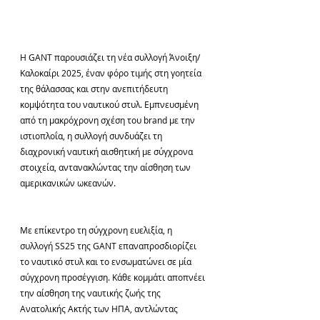
Η GANT παρουσιάζει τη νέα συλλογή Άνοιξη/
Καλοκαίρι 2025, έναν φόρο τιμής στη γοητεία 
της θάλασσας και στην ανεπιτήδευτη 
κομψότητα του ναυτικού στυλ. Εμπνευσμένη 
από τη μακρόχρονη σχέση του brand με την 
ιστιοπλοΐα, η συλλογή συνδυάζει τη 
διαχρονική ναυτική αισθητική με σύγχρονα 
στοιχεία, αντανακλώντας την αίσθηση των 
αμερικανικών ωκεανών.
Με επίκεντρο τη σύγχρονη ευελιξία, η 
συλλογή SS25 της GANT επαναπροσδιορίζει 
το ναυτικό στυλ και το ενσωματώνει σε μία 
σύγχρονη προσέγγιση. Κάθε κομμάτι αποπνέει 
την αίσθηση της ναυτικής ζωής της 
Ανατολικής Ακτής των ΗΠΑ, αντλώντας 