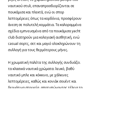
ναυτικού στυλ, επαναπροσδιορίζονται σε 
πουκάμισα και πλεκτά, ενώ οι σπορ 
λεπτομέρειες όπως τα κορδόνια, προσφέρουν 
άνεση σε πολυτελή κομμάτια. Τα καλοραμμένα 
σχέδια εμπνευσμένα από τα πουκάμισα yacht 
club διατηρούν μια κολεγιακή αισθητική, ενώ 
casual σορτς, σετ και μαγιό ολοκληρώνουν τη 
συλλογή για τους θερμότερους μήνες.
Η χρωματική παλέτα της συλλογής συνδυάζει 
τα κλασικά ναυτικά χρώματα: λευκό, βαθύ 
ναυτικό μπλε και κόκκινο, με χάλκινες 
λεπτομέρειες, καθώς και κονιάκ σουέντ και 
δερμάτινα στοιχεία, αποτυπώνοντας τέλεια το 
πνεύμα της ναυτικής παράδοσης.