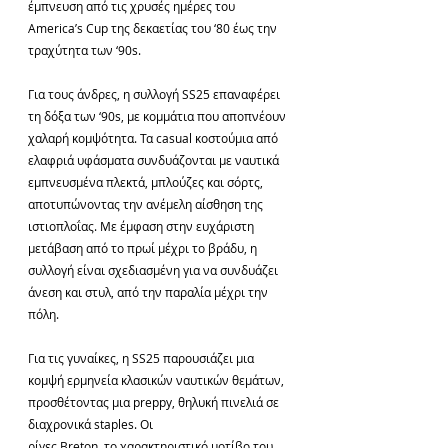
έμπνευση από τις χρυσές ημέρες του 
America’s Cup της δεκαετίας του ‘80 έως την 
τραχύτητα των ‘90s.
Για τους άνδρες, η συλλογή SS25 επαναφέρει 
τη δόξα των ‘90s, με κομμάτια που αποπνέουν 
χαλαρή κομψότητα. Τα casual κοστούμια από 
ελαφριά υφάσματα συνδυάζονται με ναυτικά 
εμπνευσμένα πλεκτά, μπλούζες και σόρτς, 
αποτυπώνοντας την ανέμελη αίσθηση της 
ιστιοπλοΐας. Με έμφαση στην ευχάριστη 
μετάβαση από το πρωί μέχρι το βράδυ, η 
συλλογή είναι σχεδιασμένη για να συνδυάζει 
άνεση και στυλ, από την παραλία μέχρι την 
πόλη.
Για τις γυναίκες, η SS25 παρουσιάζει μια 
κομψή ερμηνεία κλασικών ναυτικών θεμάτων, 
προσθέτοντας μια preppy, θηλυκή πινελιά σε 
διαχρονικά staples. Οι
ρίγες Breton, το χαρακτηριστικό μοτίβο του 