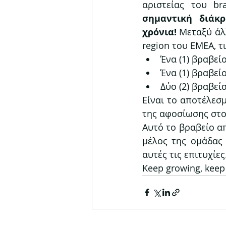
αριστείας του br
σημαντική διάκ
χρόνια!
 Μεταξύ άλ
region του ΕΜΕΑ, τ
Ένα (1) βραβεί
Ένα (1) βραβείο
Δύο (2) βραβε
Είναι το αποτέλεσμ
της αφοσίωσης στο
Αυτό το βραβείο απ
μέλος της ομάδας 
αυτές τις επιτυχίες
Keep growing, keep 