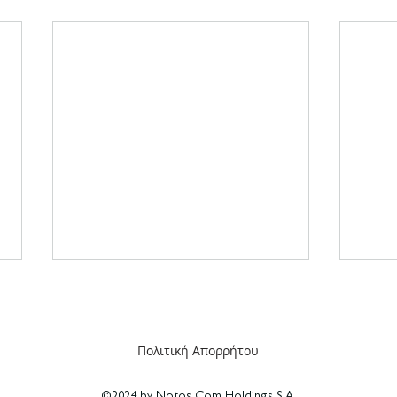
Πολιτική Απορρήτου
©2024 by Notos Com Holdings S.A.