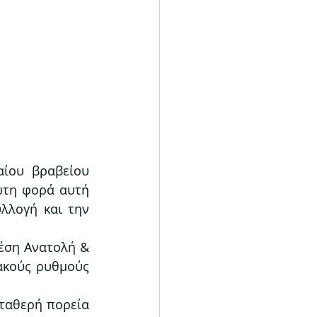
 αναδείχθηκε νικήτρια του κορυφαίου βραβείου 
ώτη φορά αυτή 
λλογή και την 
έση Ανατολή & 
ακούς ρυθμούς 
ταθερή πορεία 